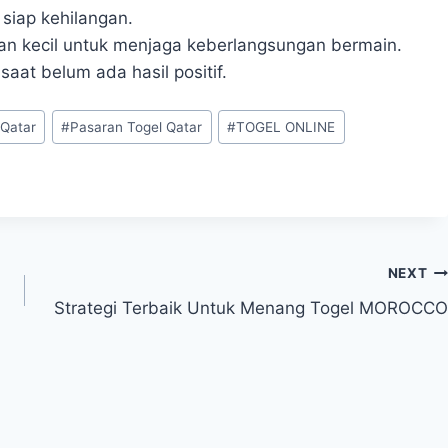
siap kehilangan.
an kecil untuk menjaga keberlangsungan bermain.
aat belum ada hasil positif.
 Qatar
#
Pasaran Togel Qatar
#
TOGEL ONLINE
NEXT
Strategi Terbaik Untuk Menang Togel MOROCCO