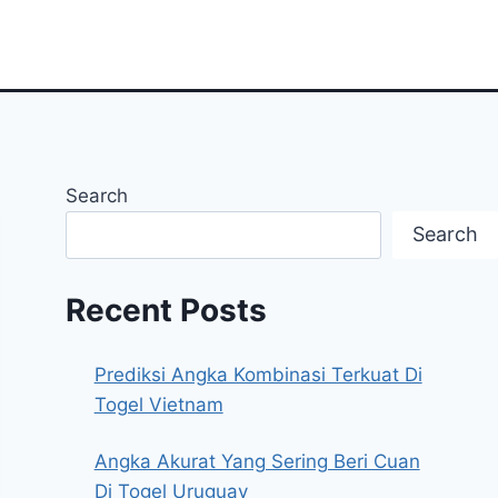
Search
Search
Recent Posts
Prediksi Angka Kombinasi Terkuat Di
Togel Vietnam
Angka Akurat Yang Sering Beri Cuan
Di Togel Uruguay