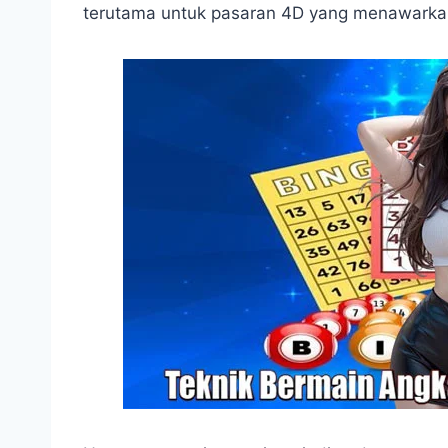
e
t
p
s
e
e
r
terutama untuk pasaran 4D yang menawarkan
b
s
e
e
g
e
o
A
n
r
o
p
g
a
k
p
e
m
r