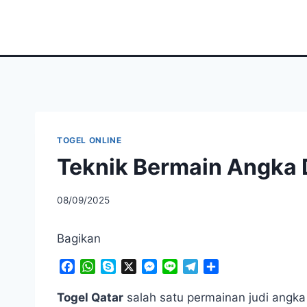
Skip
to
content
TOGEL ONLINE
Teknik Bermain Angka D
08/09/2025
Bagikan
F
W
S
X
M
L
T
S
a
h
k
e
i
e
h
c
a
y
s
n
l
a
Togel Qatar
salah satu permainan judi angka