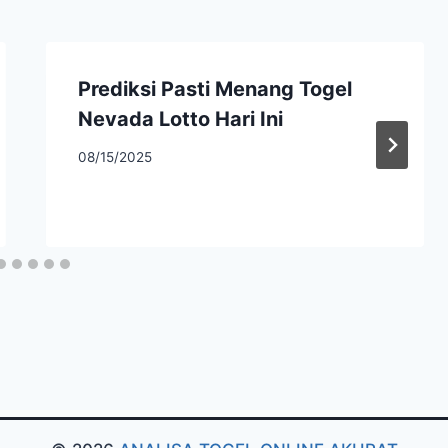
Prediksi Pasti Menang Togel
Nevada Lotto Hari Ini
08/15/2025