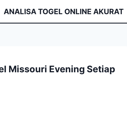
ANALISA TOGEL ONLINE AKURAT
l Missouri Evening Setiap