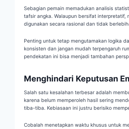
Sebagian pemain memadukan analisis statist
tafsir angka. Walaupun bersifat interpretatif,
digunakan secara rasional dan tidak berlebih
Penting untuk tetap mengutamakan logika da
konsisten dan jangan mudah terpengaruh rum
pendekatan ini bisa menjadi tambahan persp
Menghindari Keputusan E
Salah satu kesalahan terbesar adalah membu
karena belum memperoleh hasil sering mend
tiba-tiba. Kebiasaan ini justru berisiko memp
Cobalah menetapkan waktu khusus untuk meng