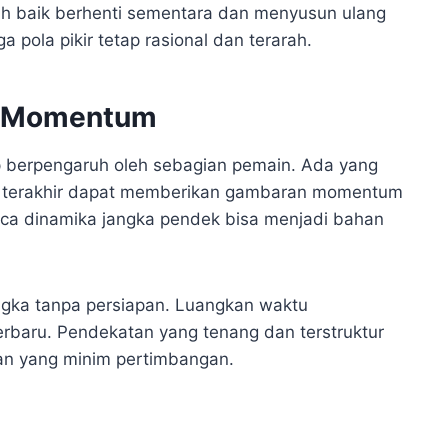
ih baik berhenti sementara dan menyusun ulang
 pola pikir tetap rasional dan terarah.
n Momentum
p berpengaruh oleh sebagian pemain. Ada yang
ri terakhir dapat memberikan gambaran momentum
aca dinamika jangka pendek bisa menjadi bahan
ngka tanpa persiapan. Luangkan waktu
rbaru. Pendekatan yang tenang dan terstruktur
tan yang minim pertimbangan.