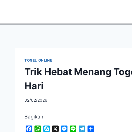
Skip
to
content
TOGEL ONLINE
Trik Hebat Menang Toge
Hari
02/02/2026
Bagikan
F
W
S
X
M
L
T
S