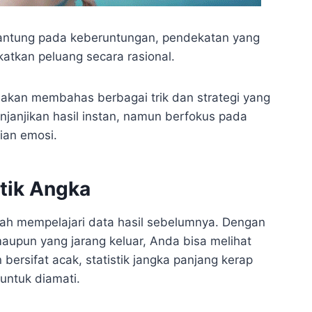
antung pada keberuntungan, pendekatan yang
atkan peluang secara rasional.
akan membahas berbagai trik dan strategi yang
njanjikan hasil instan, namun berfokus pada
ian emosi.
tik Angka
ah mempelajari data hasil sebelumnya. Dengan
upun yang jarang keluar, Anda bisa melihat
bersifat acak, statistik jangka panjang kerap
untuk diamati.