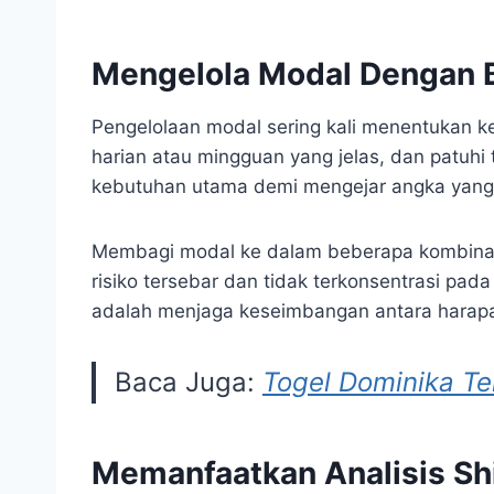
Mengelola Modal Dengan B
Pengelolaan modal sering kali menentukan k
harian atau mingguan yang jelas, dan patuh
kebutuhan utama demi mengejar angka yang
Membagi modal ke dalam beberapa kombinasi j
risiko tersebar dan tidak terkonsentrasi pada 
adalah menjaga keseimbangan antara harapa
Baca Juga:
Togel Dominika Te
Memanfaatkan Analisis Sh