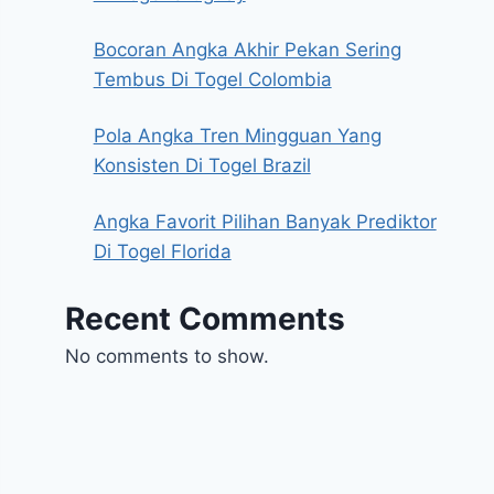
Bocoran Angka Akhir Pekan Sering
Tembus Di Togel Colombia
Pola Angka Tren Mingguan Yang
Konsisten Di Togel Brazil
Angka Favorit Pilihan Banyak Prediktor
Di Togel Florida
Recent Comments
No comments to show.