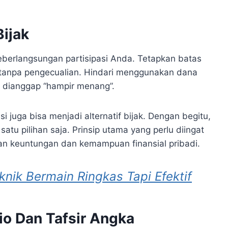
ijak
eberlangsungan partisipasi Anda. Tetapkan batas
i tanpa pengecualian. Hindari menggunakan dana
 dianggap “hampir menang”.
uga bisa menjadi alternatif bijak. Dengan begitu,
satu pilihan saja. Prinsip utama yang perlu diingat
n keuntungan dan kemampuan finansial pribadi.
knik Bermain Ringkas Tapi Efektif
io Dan Tafsir Angka