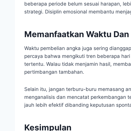
beberapa periode belum sesuai harapan, leb
strategi. Disiplin emosional membantu menjaga
Memanfaatkan Waktu Da
Waktu pembelian angka juga sering diangga
percaya bahwa mengikuti tren beberapa ha
tertentu. Walau tidak menjamin hasil, memb
pertimbangan tambahan.
Selain itu, jangan terburu-buru memasang a
menganalisis dan mencatat perkembangan te
jauh lebih efektif dibanding keputusan spon
Kesimpulan