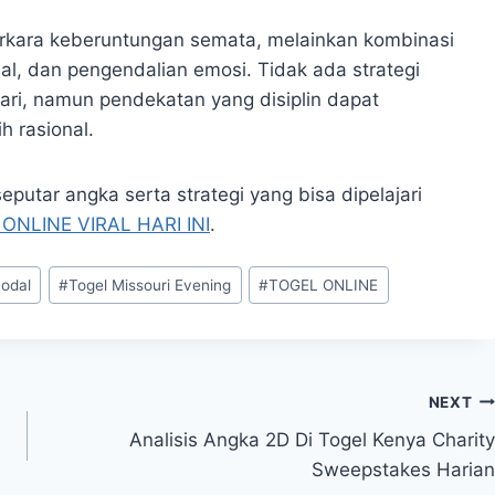
rkara keberuntungan semata, melainkan kombinasi
dal, dan pengendalian emosi. Tidak ada strategi
i, namun pendekatan yang disiplin dapat
 rasional.
putar angka serta strategi yang bisa dipelajari
ONLINE VIRAL HARI INI
.
odal
#
Togel Missouri Evening
#
TOGEL ONLINE
NEXT
Analisis Angka 2D Di Togel Kenya Charity
Sweepstakes Harian