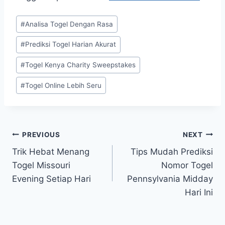
Post
#
Analisa Togel Dengan Rasa
Tags:
#
Prediksi Togel Harian Akurat
#
Togel Kenya Charity Sweepstakes
#
Togel Online Lebih Seru
Post
PREVIOUS
NEXT
Trik Hebat Menang
Tips Mudah Prediksi
navigation
Togel Missouri
Nomor Togel
Evening Setiap Hari
Pennsylvania Midday
Hari Ini