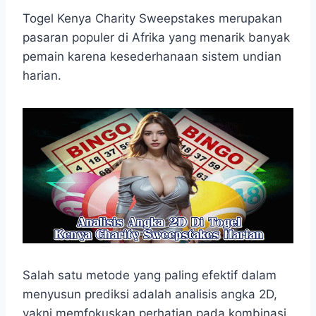
a
h
k
e
i
e
h
c
a
y
s
n
l
a
Togel Kenya Charity Sweepstakes merupakan
e
t
p
s
e
e
r
pasaran populer di Afrika yang menarik banyak
b
s
e
e
g
e
pemain karena kesederhanaan sistem undian
o
A
n
r
harian.
o
p
g
a
k
p
e
m
r
Salah satu metode yang paling efektif dalam
menyusun prediksi adalah analisis angka 2D,
yakni memfokuskan perhatian pada kombinasi