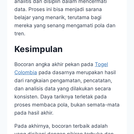
analitis dan disiplin dalam mencermati
data. Proses ini bisa menjadi sarana
belajar yang menarik, terutama bagi
mereka yang senang mengamati pola dan
tren.
Kesimpulan
Bocoran angka akhir pekan pada
Togel
Colombia
pada dasarnya merupakan hasil
dari rangkaian pengamatan, pencatatan,
dan analisis data yang dilakukan secara
konsisten. Daya tariknya terletak pada
proses membaca pola, bukan semata-mata
pada hasil akhir.
Pada akhirnya, bocoran terbaik adalah