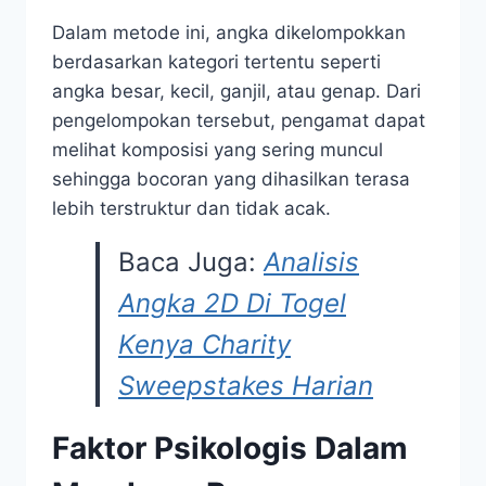
Dalam metode ini, angka dikelompokkan
berdasarkan kategori tertentu seperti
angka besar, kecil, ganjil, atau genap. Dari
pengelompokan tersebut, pengamat dapat
melihat komposisi yang sering muncul
sehingga bocoran yang dihasilkan terasa
lebih terstruktur dan tidak acak.
Baca Juga:
Analisis
Angka 2D Di Togel
Kenya Charity
Sweepstakes Harian
Faktor Psikologis Dalam