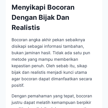
Menyikapi Bocoran
Dengan Bijak Dan
Realistis
Bocoran angka akhir pekan sebaiknya
disikapi sebagai informasi tambahan,
bukan jaminan hasil. Tidak ada satu pun
metode yang mampu memberikan
kepastian penuh. Oleh sebab itu, sikap
bijak dan realistis menjadi kunci utama
agar bocoran dapat dimanfaatkan secara
positif.
Dengan pemahaman yang tepat, bocoran
justru dapat melatih kemampuan berpikir