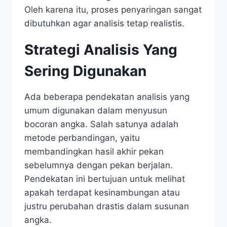
Oleh karena itu, proses penyaringan sangat
dibutuhkan agar analisis tetap realistis.
Strategi Analisis Yang
Sering Digunakan
Ada beberapa pendekatan analisis yang
umum digunakan dalam menyusun
bocoran angka. Salah satunya adalah
metode perbandingan, yaitu
membandingkan hasil akhir pekan
sebelumnya dengan pekan berjalan.
Pendekatan ini bertujuan untuk melihat
apakah terdapat kesinambungan atau
justru perubahan drastis dalam susunan
angka.