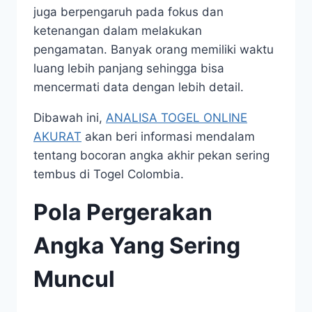
juga berpengaruh pada fokus dan
ketenangan dalam melakukan
pengamatan. Banyak orang memiliki waktu
luang lebih panjang sehingga bisa
mencermati data dengan lebih detail.
Dibawah ini,
ANALISA TOGEL ONLINE
AKURAT
akan beri informasi mendalam
tentang bocoran angka akhir pekan sering
tembus di Togel Colombia.
Pola Pergerakan
Angka Yang Sering
Muncul