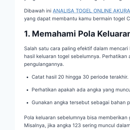
Dibawah ini
ANALISA TOGEL ONLINE AKUR
yang dapat membantu kamu bermain togel Cal
1.
Memahami Pola Keluara
Salah satu cara paling efektif dalam mencar
hasil keluaran togel sebelumnya. Perhatikan
pengulangannya.
Catat hasil 20 hingga 30 periode terakhir.
Perhatikan apakah ada angka yang muncul
Gunakan angka tersebut sebagai bahan p
Pola keluaran sebelumnya bisa memberikan 
Misalnya, jika angka 123 sering muncul dala