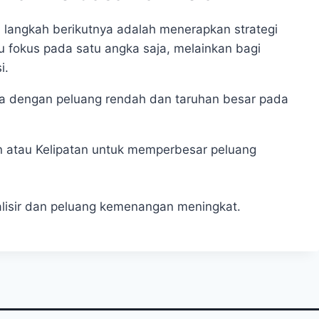
, langkah berikutnya adalah menerapkan strategi
u fokus pada satu angka saja, melainkan bagi
i.
a dengan peluang rendah dan taruhan besar pada
n atau Kelipatan untuk memperbesar peluang
malisir dan peluang kemenangan meningkat.