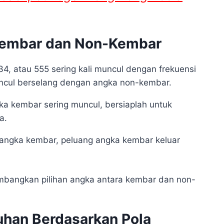
Kembar dan Non-Kembar
34, atau 555 sering kali muncul dengan frekuensi
ncul berselang dengan angka non-kembar.
ka kembar sering muncul, bersiaplah untuk
a.
l angka kembar, peluang angka kembar keluar
bangkan pilihan angka antara kembar dan non-
uhan Berdasarkan Pola