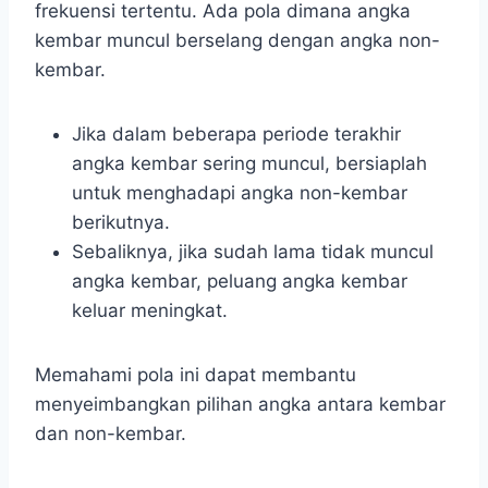
frekuensi tertentu. Ada pola dimana angka
kembar muncul berselang dengan angka non-
kembar.
Jika dalam beberapa periode terakhir
angka kembar sering muncul, bersiaplah
untuk menghadapi angka non-kembar
berikutnya.
Sebaliknya, jika sudah lama tidak muncul
angka kembar, peluang angka kembar
keluar meningkat.
Memahami pola ini dapat membantu
menyeimbangkan pilihan angka antara kembar
dan non-kembar.