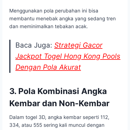
Menggunakan pola perubahan ini bisa
membantu menebak angka yang sedang tren
dan meminimalkan tebakan acak.
Baca Juga:
Strategi Gacor
Jackpot Togel Hong Kong Pools
Dengan Pola Akurat
3.
Pola Kombinasi Angka
Kembar dan Non-Kembar
Dalam togel 3D, angka kembar seperti 112,
334, atau 555 sering kali muncul dengan