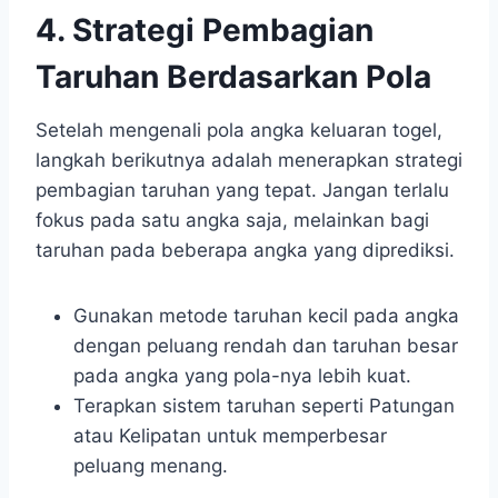
4.
Strategi Pembagian
Taruhan Berdasarkan Pola
Setelah mengenali pola angka keluaran togel,
langkah berikutnya adalah menerapkan strategi
pembagian taruhan yang tepat. Jangan terlalu
fokus pada satu angka saja, melainkan bagi
taruhan pada beberapa angka yang diprediksi.
Gunakan metode taruhan kecil pada angka
dengan peluang rendah dan taruhan besar
pada angka yang pola-nya lebih kuat.
Terapkan sistem taruhan seperti Patungan
atau Kelipatan untuk memperbesar
peluang menang.