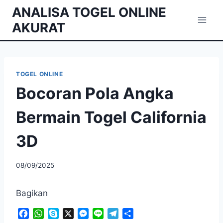
Skip
ANALISA TOGEL ONLINE
to
AKURAT
content
TOGEL ONLINE
Bocoran Pola Angka
Bermain Togel California
3D
08/09/2025
Bagikan
F
W
S
X
M
L
T
S