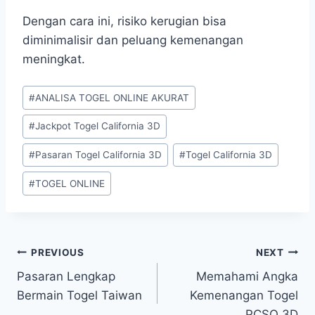
Dengan cara ini, risiko kerugian bisa
diminimalisir dan peluang kemenangan
meningkat.
Post
#
ANALISA TOGEL ONLINE AKURAT
Tags:
#
Jackpot Togel California 3D
#
Pasaran Togel California 3D
#
Togel California 3D
#
TOGEL ONLINE
Post
PREVIOUS
NEXT
Pasaran Lengkap
Memahami Angka
navigation
Bermain Togel Taiwan
Kemenangan Togel
PCSO 3D