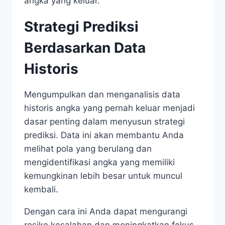
angka yang keluar.
Strategi Prediksi
Berdasarkan Data
Historis
Mengumpulkan dan menganalisis data
historis angka yang pernah keluar menjadi
dasar penting dalam menyusun strategi
prediksi. Data ini akan membantu Anda
melihat pola yang berulang dan
mengidentifikasi angka yang memiliki
kemungkinan lebih besar untuk muncul
kembali.
Dengan cara ini Anda dapat mengurangi