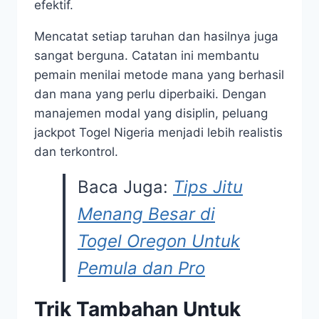
efektif.
Mencatat setiap taruhan dan hasilnya juga
sangat berguna. Catatan ini membantu
pemain menilai metode mana yang berhasil
dan mana yang perlu diperbaiki. Dengan
manajemen modal yang disiplin, peluang
jackpot Togel Nigeria menjadi lebih realistis
dan terkontrol.
Baca Juga:
Tips Jitu
Menang Besar di
Togel Oregon Untuk
Pemula dan Pro
Trik Tambahan Untuk