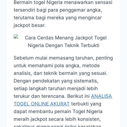
Bermain togel Nigeria menawarkan sensasi
tersendiri bagi para penggemar angka,
terutama bagi mereka yang mengincar
jackpot besar.
Sebelum mulai memasang taruhan, penting
untuk memahami pola angka, metode
analisis, dan teknik bermain yang sesuai.
Dengan pendekatan yang sistematis,
setiap langkah taruhan menjadi lebih
terukur dan terencana. Berikut ini
ANALISA
TOGEL ONLINE AKURAT
terbukti yang
dapat membantu pemain Togel Nigeria
meraih jackpot secara lebih konsisten,
sekaligus mengurangi risiko kesalahan