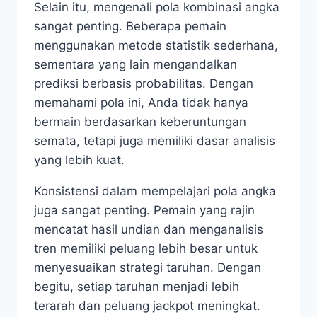
Selain itu, mengenali pola kombinasi angka
sangat penting. Beberapa pemain
menggunakan metode statistik sederhana,
sementara yang lain mengandalkan
prediksi berbasis probabilitas. Dengan
memahami pola ini, Anda tidak hanya
bermain berdasarkan keberuntungan
semata, tetapi juga memiliki dasar analisis
yang lebih kuat.
Konsistensi dalam mempelajari pola angka
juga sangat penting. Pemain yang rajin
mencatat hasil undian dan menganalisis
tren memiliki peluang lebih besar untuk
menyesuaikan strategi taruhan. Dengan
begitu, setiap taruhan menjadi lebih
terarah dan peluang jackpot meningkat.