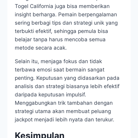
Togel California juga bisa memberikan
insight berharga. Pemain berpengalaman
sering berbagi tips dan strategi unik yang
terbukti efektif, sehingga pemula bisa
belajar tanpa harus mencoba semua
metode secara acak.
Selain itu, menjaga fokus dan tidak
terbawa emosi saat bermain sangat
penting. Keputusan yang didasarkan pada
analisis dan strategi biasanya lebih efektif
daripada keputusan impulsif.
Menggabungkan trik tambahan dengan
strategi utama akan membuat peluang
jackpot menjadi lebih nyata dan terukur.
Kesimpulan