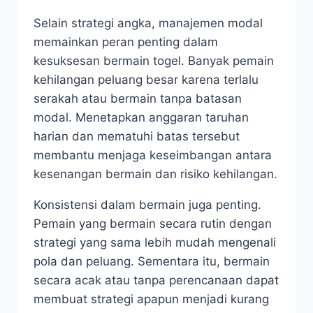
Selain strategi angka, manajemen modal
memainkan peran penting dalam
kesuksesan bermain togel. Banyak pemain
kehilangan peluang besar karena terlalu
serakah atau bermain tanpa batasan
modal. Menetapkan anggaran taruhan
harian dan mematuhi batas tersebut
membantu menjaga keseimbangan antara
kesenangan bermain dan risiko kehilangan.
Konsistensi dalam bermain juga penting.
Pemain yang bermain secara rutin dengan
strategi yang sama lebih mudah mengenali
pola dan peluang. Sementara itu, bermain
secara acak atau tanpa perencanaan dapat
membuat strategi apapun menjadi kurang