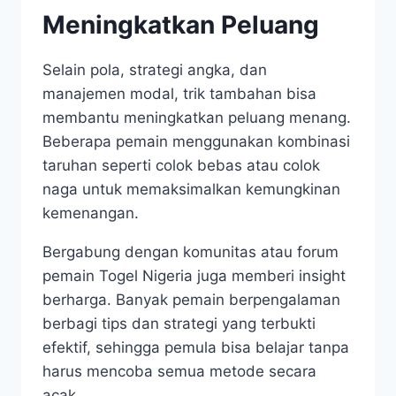
Meningkatkan Peluang
Selain pola, strategi angka, dan
manajemen modal, trik tambahan bisa
membantu meningkatkan peluang menang.
Beberapa pemain menggunakan kombinasi
taruhan seperti colok bebas atau colok
naga untuk memaksimalkan kemungkinan
kemenangan.
Bergabung dengan komunitas atau forum
pemain Togel Nigeria juga memberi insight
berharga. Banyak pemain berpengalaman
berbagi tips dan strategi yang terbukti
efektif, sehingga pemula bisa belajar tanpa
harus mencoba semua metode secara
acak.