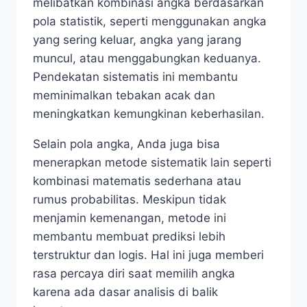
melibatkan kombinasi angka berdasarkan
pola statistik, seperti menggunakan angka
yang sering keluar, angka yang jarang
muncul, atau menggabungkan keduanya.
Pendekatan sistematis ini membantu
meminimalkan tebakan acak dan
meningkatkan kemungkinan keberhasilan.
Selain pola angka, Anda juga bisa
menerapkan metode sistematik lain seperti
kombinasi matematis sederhana atau
rumus probabilitas. Meskipun tidak
menjamin kemenangan, metode ini
membantu membuat prediksi lebih
terstruktur dan logis. Hal ini juga memberi
rasa percaya diri saat memilih angka
karena ada dasar analisis di balik