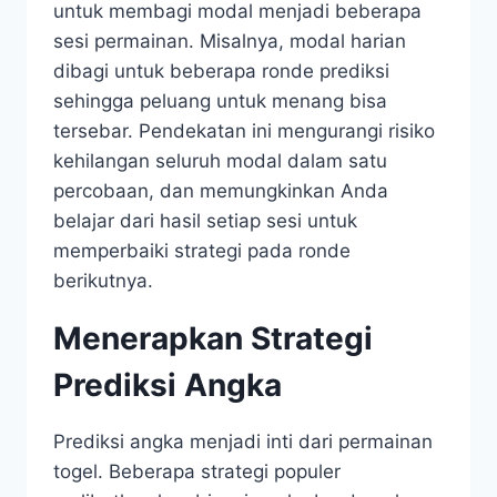
untuk membagi modal menjadi beberapa
sesi permainan. Misalnya, modal harian
dibagi untuk beberapa ronde prediksi
sehingga peluang untuk menang bisa
tersebar. Pendekatan ini mengurangi risiko
kehilangan seluruh modal dalam satu
percobaan, dan memungkinkan Anda
belajar dari hasil setiap sesi untuk
memperbaiki strategi pada ronde
berikutnya.
Menerapkan Strategi
Prediksi Angka
Prediksi angka menjadi inti dari permainan
togel. Beberapa strategi populer