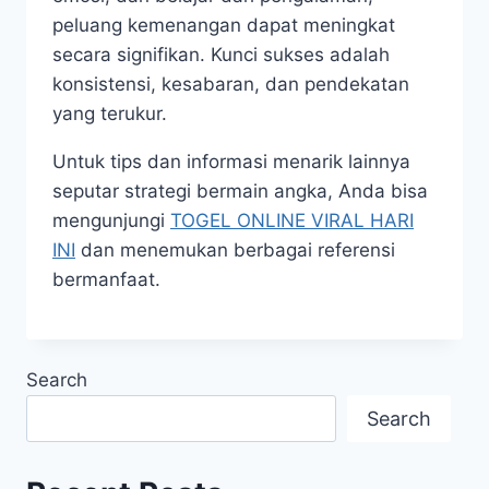
peluang kemenangan dapat meningkat
secara signifikan. Kunci sukses adalah
konsistensi, kesabaran, dan pendekatan
yang terukur.
Untuk tips dan informasi menarik lainnya
seputar strategi bermain angka, Anda bisa
mengunjungi
TOGEL ONLINE VIRAL HARI
INI
dan menemukan berbagai referensi
bermanfaat.
Search
Search