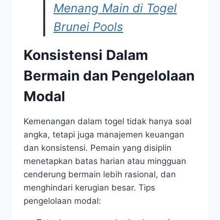
Menang Main di Togel
Brunei Pools
Konsistensi Dalam
Bermain dan Pengelolaan
Modal
Kemenangan dalam togel tidak hanya soal
angka, tetapi juga manajemen keuangan
dan konsistensi. Pemain yang disiplin
menetapkan batas harian atau mingguan
cenderung bermain lebih rasional, dan
menghindari kerugian besar. Tips
pengelolaan modal: