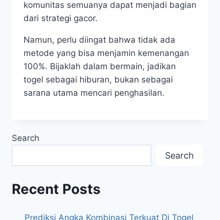
komunitas semuanya dapat menjadi bagian
dari strategi gacor.
Namun, perlu diingat bahwa tidak ada
metode yang bisa menjamin kemenangan
100%. Bijaklah dalam bermain, jadikan
togel sebagai hiburan, bukan sebagai
sarana utama mencari penghasilan.
Search
Search
Recent Posts
Prediksi Angka Kombinasi Terkuat Di Togel