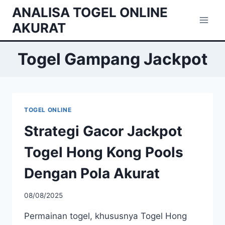
Skip
ANALISA TOGEL ONLINE
to
AKURAT
content
Togel Gampang Jackpot
TOGEL ONLINE
Strategi Gacor Jackpot
Togel Hong Kong Pools
Dengan Pola Akurat
08/08/2025
Permainan togel, khususnya Togel Hong