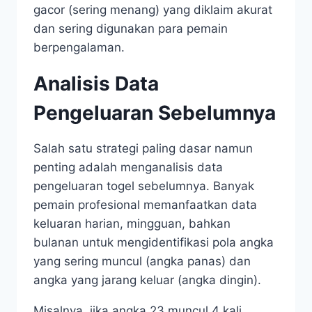
gacor (sering menang) yang diklaim akurat
dan sering digunakan para pemain
berpengalaman.
Analisis Data
Pengeluaran Sebelumnya
Salah satu strategi paling dasar namun
penting adalah menganalisis data
pengeluaran togel sebelumnya. Banyak
pemain profesional memanfaatkan data
keluaran harian, mingguan, bahkan
bulanan untuk mengidentifikasi pola angka
yang sering muncul (angka panas) dan
angka yang jarang keluar (angka dingin).
Misalnya, jika angka 23 muncul 4 kali