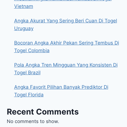
Vietnam
Angka Akurat Yang Sering Beri Cuan Di Togel
Uruguay
Bocoran Angka Akhir Pekan Sering Tembus Di
Togel Colombia
Pola Angka Tren Mingguan Yang Konsisten Di
Togel Brazil
Angka Favorit Pilihan Banyak Prediktor Di
Togel Florida
Recent Comments
No comments to show.