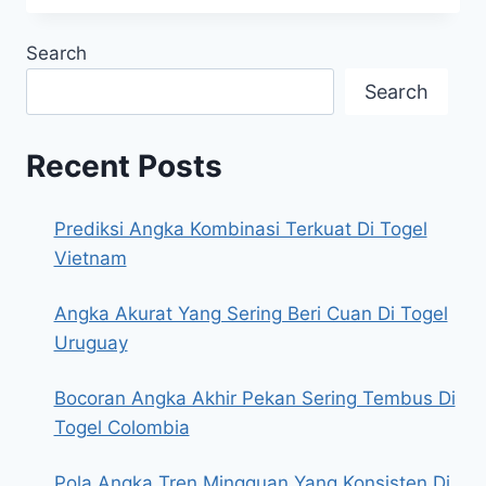
Search
Search
Recent Posts
Prediksi Angka Kombinasi Terkuat Di Togel
Vietnam
Angka Akurat Yang Sering Beri Cuan Di Togel
Uruguay
Bocoran Angka Akhir Pekan Sering Tembus Di
Togel Colombia
Pola Angka Tren Mingguan Yang Konsisten Di