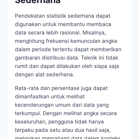
Sederhana
Pendekatan statistik sederhana dapat
digunakan untuk membantu membaca
data secara lebih rasional. Misalnya,
menghitung frekuensi kemunculan angka
dalam periode tertentu dapat memberikan
gambaran distribusi data. Teknik ini tidak
rumit dan dapat dilakukan oleh siapa saja
dengan alat sederhana.
Rata-rata dan persentase juga dapat
dimanfaatkan untuk melihat
kecenderungan umum dari data yang
terkumpul. Dengan melihat angka secara
keseluruhan, pengguna tidak hanya
terpaku pada satu atau dua hasil saja,
melainkan memahami data dalam konteks