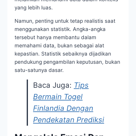
yang lebih luas.
Namun, penting untuk tetap realistis saat
menggunakan statistik. Angka-angka
tersebut hanya membantu dalam
memahami data, bukan sebagai alat
kepastian. Statistik sebaiknya dijadikan
pendukung pengambilan keputusan, bukan
satu-satunya dasar.
Baca Juga:
Tips
Bermain Togel
Finlandia Dengan
Pendekatan Prediksi