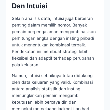
Dan Intuisi
Selain analisis data, intuisi juga berperan
penting dalam memilih nomor. Banyak
pemain berpengalaman mengombinasikan
perhitungan angka dengan insting pribadi
untuk menentukan kombinasi terbaik.
Pendekatan ini membuat strategi lebih
fleksibel dan adaptif terhadap perubahan
pola keluaran.
Namun, intuisi sebaiknya tetap didukung
oleh data keluaran yang valid. Kombinasi
antara analisis statistik dan insting
memungkinkan pemain mengambil
keputusan lebih percaya diri dan
meningkatkan peluang jackpot tiap hari.