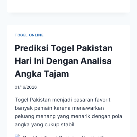
TOGEL ONLINE
Prediksi Togel Pakistan
Hari Ini Dengan Analisa
Angka Tajam
01/16/2026
Togel Pakistan menjadi pasaran favorit
banyak pemain karena menawarkan
peluang menang yang menarik dengan pola
angka yang cukup stabil.