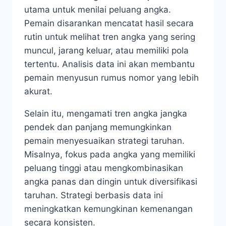
utama untuk menilai peluang angka.
Pemain disarankan mencatat hasil secara
rutin untuk melihat tren angka yang sering
muncul, jarang keluar, atau memiliki pola
tertentu. Analisis data ini akan membantu
pemain menyusun rumus nomor yang lebih
akurat.
Selain itu, mengamati tren angka jangka
pendek dan panjang memungkinkan
pemain menyesuaikan strategi taruhan.
Misalnya, fokus pada angka yang memiliki
peluang tinggi atau mengkombinasikan
angka panas dan dingin untuk diversifikasi
taruhan. Strategi berbasis data ini
meningkatkan kemungkinan kemenangan
secara konsisten.