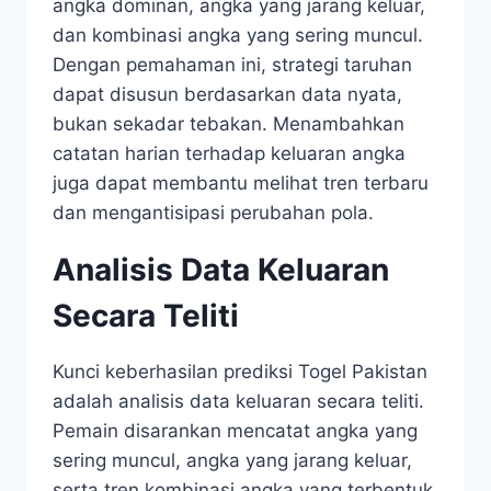
angka dominan, angka yang jarang keluar,
dan kombinasi angka yang sering muncul.
Dengan pemahaman ini, strategi taruhan
dapat disusun berdasarkan data nyata,
bukan sekadar tebakan. Menambahkan
catatan harian terhadap keluaran angka
juga dapat membantu melihat tren terbaru
dan mengantisipasi perubahan pola.
Analisis Data Keluaran
Secara Teliti
Kunci keberhasilan prediksi Togel Pakistan
adalah analisis data keluaran secara teliti.
Pemain disarankan mencatat angka yang
sering muncul, angka yang jarang keluar,
serta tren kombinasi angka yang terbentuk