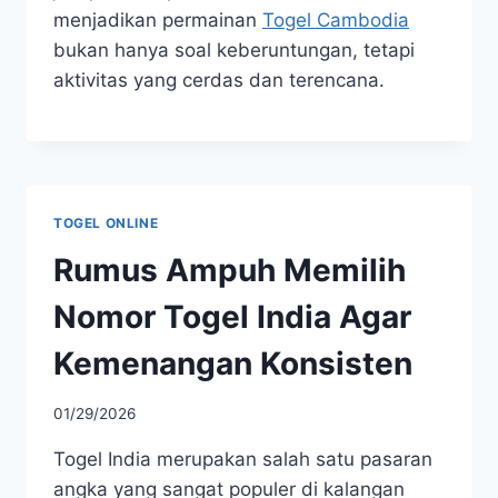
menjadikan permainan
Togel Cambodia
bukan hanya soal keberuntungan, tetapi
aktivitas yang cerdas dan terencana.
TOGEL ONLINE
Rumus Ampuh Memilih
Nomor Togel India Agar
Kemenangan Konsisten
01/29/2026
Togel India merupakan salah satu pasaran
angka yang sangat populer di kalangan