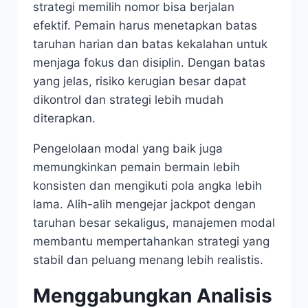
strategi memilih nomor bisa berjalan
efektif. Pemain harus menetapkan batas
taruhan harian dan batas kekalahan untuk
menjaga fokus dan disiplin. Dengan batas
yang jelas, risiko kerugian besar dapat
dikontrol dan strategi lebih mudah
diterapkan.
Pengelolaan modal yang baik juga
memungkinkan pemain bermain lebih
konsisten dan mengikuti pola angka lebih
lama. Alih-alih mengejar jackpot dengan
taruhan besar sekaligus, manajemen modal
membantu mempertahankan strategi yang
stabil dan peluang menang lebih realistis.
Menggabungkan Analisis