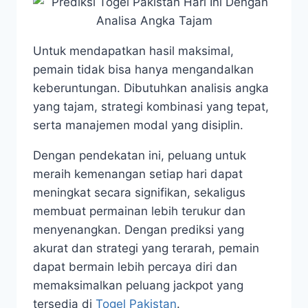
Untuk mendapatkan hasil maksimal,
pemain tidak bisa hanya mengandalkan
keberuntungan. Dibutuhkan analisis angka
yang tajam, strategi kombinasi yang tepat,
serta manajemen modal yang disiplin.
Dengan pendekatan ini, peluang untuk
meraih kemenangan setiap hari dapat
meningkat secara signifikan, sekaligus
membuat permainan lebih terukur dan
menyenangkan. Dengan prediksi yang
akurat dan strategi yang terarah, pemain
dapat bermain lebih percaya diri dan
memaksimalkan peluang jackpot yang
tersedia di
Togel Pakistan
.