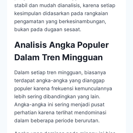
stabil dan mudah dianalisis, karena setiap
kesimpulan didasarkan pada rangkaian
pengamatan yang berkesinambungan,
bukan pada dugaan sesaat.
Analisis Angka Populer
Dalam Tren Mingguan
Dalam setiap tren mingguan, biasanya
terdapat angka-angka yang dianggap
populer karena frekuensi kemunculannya
lebih sering dibandingkan yang lain.
Angka-angka ini sering menjadi pusat
perhatian karena terlihat mendominasi
dalam beberapa periode berurutan.