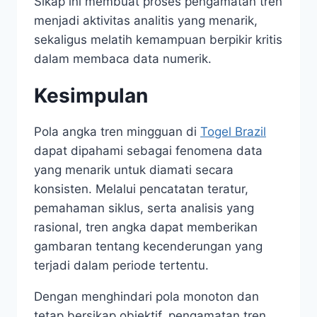
Sikap ini membuat proses pengamatan tren
menjadi aktivitas analitis yang menarik,
sekaligus melatih kemampuan berpikir kritis
dalam membaca data numerik.
Kesimpulan
Pola angka tren mingguan di
Togel Brazil
dapat dipahami sebagai fenomena data
yang menarik untuk diamati secara
konsisten. Melalui pencatatan teratur,
pemahaman siklus, serta analisis yang
rasional, tren angka dapat memberikan
gambaran tentang kecenderungan yang
terjadi dalam periode tertentu.
Dengan menghindari pola monoton dan
tetap bersikap objektif, pengamatan tren