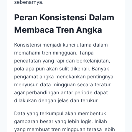
sebenarnya.
Peran Konsistensi Dalam
Membaca Tren Angka
Konsistensi menjadi kunci utama dalam
memahami tren mingguan. Tanpa
pencatatan yang rapi dan berkelanjutan,
pola apa pun akan sulit dikenali. Banyak
pengamat angka menekankan pentingnya
menyusun data mingguan secara teratur
agar perbandingan antar periode dapat
dilakukan dengan jelas dan terukur.
Data yang terkumpul akan membentuk
gambaran besar yang lebih logis. Inilah
yang membuat tren mingguan terasa lebih