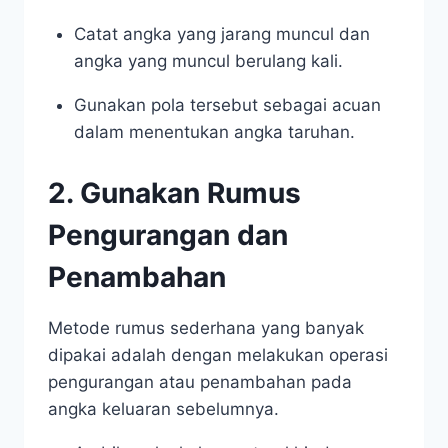
Catat angka yang jarang muncul dan
angka yang muncul berulang kali.
Gunakan pola tersebut sebagai acuan
dalam menentukan angka taruhan.
2.
Gunakan Rumus
Pengurangan dan
Penambahan
Metode rumus sederhana yang banyak
dipakai adalah dengan melakukan operasi
pengurangan atau penambahan pada
angka keluaran sebelumnya.