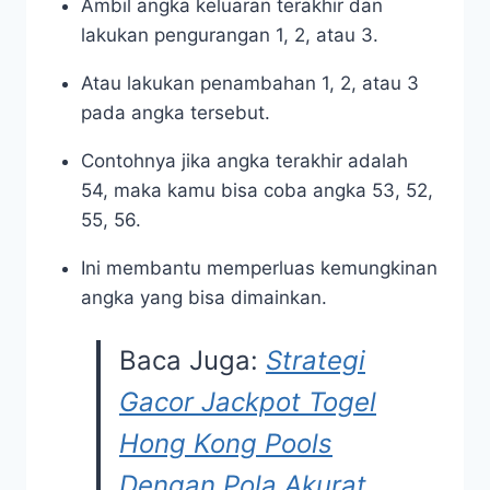
Ambil angka keluaran terakhir dan
lakukan pengurangan 1, 2, atau 3.
Atau lakukan penambahan 1, 2, atau 3
pada angka tersebut.
Contohnya jika angka terakhir adalah
54, maka kamu bisa coba angka 53, 52,
55, 56.
Ini membantu memperluas kemungkinan
angka yang bisa dimainkan.
Baca Juga:
Strategi
Gacor Jackpot Togel
Hong Kong Pools
Dengan Pola Akurat