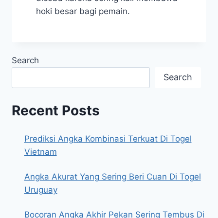
hoki besar bagi pemain.
Search
Search
Recent Posts
Prediksi Angka Kombinasi Terkuat Di Togel
Vietnam
Angka Akurat Yang Sering Beri Cuan Di Togel
Uruguay
Bocoran Angka Akhir Pekan Sering Tembus Di