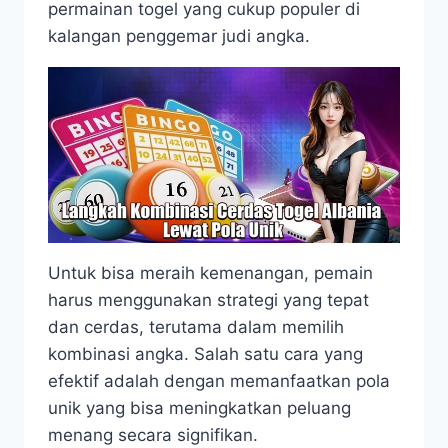
permainan togel yang cukup populer di
kalangan penggemar judi angka.
Untuk bisa meraih kemenangan, pemain
harus menggunakan strategi yang tepat
dan cerdas, terutama dalam memilih
kombinasi angka. Salah satu cara yang
efektif adalah dengan memanfaatkan pola
unik yang bisa meningkatkan peluang
menang secara signifikan.