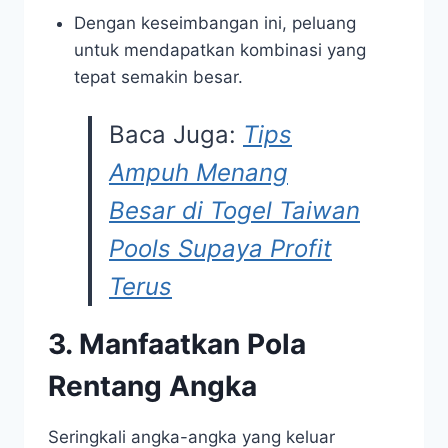
Dengan keseimbangan ini, peluang
untuk mendapatkan kombinasi yang
tepat semakin besar.
Baca Juga:
Tips
Ampuh Menang
Besar di Togel Taiwan
Pools Supaya Profit
Terus
3.
Manfaatkan Pola
Rentang Angka
Seringkali angka-angka yang keluar