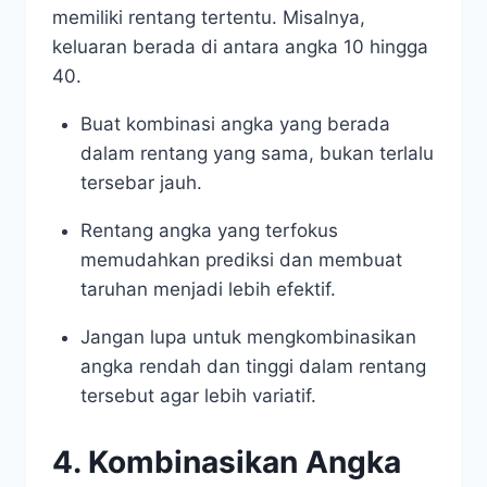
memiliki rentang tertentu. Misalnya,
keluaran berada di antara angka 10 hingga
40.
Buat kombinasi angka yang berada
dalam rentang yang sama, bukan terlalu
tersebar jauh.
Rentang angka yang terfokus
memudahkan prediksi dan membuat
taruhan menjadi lebih efektif.
Jangan lupa untuk mengkombinasikan
angka rendah dan tinggi dalam rentang
tersebut agar lebih variatif.
4.
Kombinasikan Angka